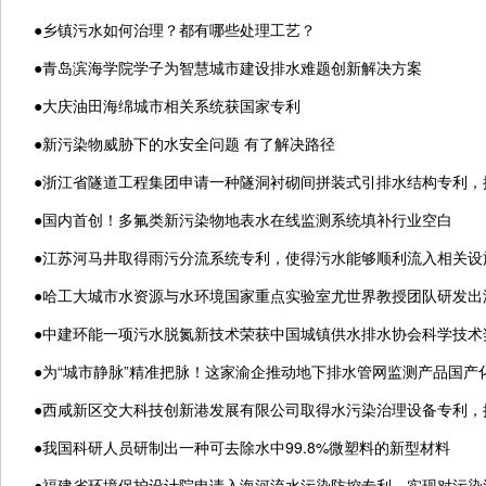
●
乡镇污水如何治理？都有哪些处理工艺？
●
青岛滨海学院学子为智慧城市建设排水难题创新解决方案
●
大庆油田海绵城市相关系统获国家专利
●
新污染物威胁下的水安全问题 有了解决路径
●
浙江省隧道工程集团申请一种隧洞衬砌间拼装式引排水结构专利，
●
国内首创！多氟类新污染物地表水在线监测系统填补行业空白
●
江苏河马井取得雨污分流系统专利，使得污水能够顺利流入相关设
●
哈工大城市水资源与水环境国家重点实验室尤世界教授团队研发出
●
中建环能一项污水脱氮新技术荣获中国城镇供水排水协会科学技术
●
为“城市静脉”精准把脉！这家渝企推动地下排水管网监测产品国产
●
西咸新区交大科技创新港发展有限公司取得水污染治理设备专利，
●
我国科研人员研制出一种可去除水中99.8%微塑料的新型材料
●
福建省环境保护设计院申请入海河流水污染防控专利，实现对污染