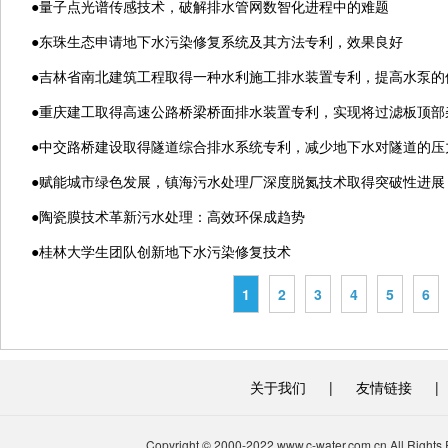
●
量子点光谱传感技术，破解排水管网数智化进程中的难题
●
东珠生态申请地下水污染修复系统及其方法专利，效果良好
●
吉林省南北建筑工程取得一种水利施工排水装置专利，提高水泵的
●
重庆建工取得高速公路桥梁桥面排水装置专利，实现将过滤板顶部
●
中交路桥建设取得隧道综合排水系统专利，减少地下水对隧道的压
●
赋能城市绿色发展，镇海污水处理厂深度脱氮技术取得突破性进展
●
陶瓷膜技术革新污水处理：高效环保成趋势
●
桂林大学生团队创新地下水污染修复技术
1
2
3
4
5
6
关于我们
|
友情链接
|
Copyright © 2000-2022 www.c-water.com.cn A