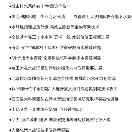
●
城市排水系统有了“智慧诊疗仪”
●
国之利器出鞘 生命之水长清——成都理工大学团队攻克地下水原
●
水环境治理提质升级 高效去除新污染物有新技术
●
全线基本完工！永定河“五湖一线”水毁修复工程新进展
●
海水“变”生物塑料！我国科学家破解海水捕碳难题
●
“原子用于水资源”论坛聚焦核科学解决水资源问题
●
哈工大在水处理膜防污能力强化方向取得重要进展
●
北京排水集团创新污水源热泵技术 将城市污水变绿色能源
●
从“卡脖子”到“金钥匙” 大连开展入海河流总氮削减技术攻关
●
西安建大科研团队在污水管道治理领域研究取得突破性进展
●
十亿分之一克水体污染物，1分钟“揪出”
●
助力“海绵城市”建设 湖南省交通科研院获建材行业大奖
●
光催化污水处理技术取得新突破