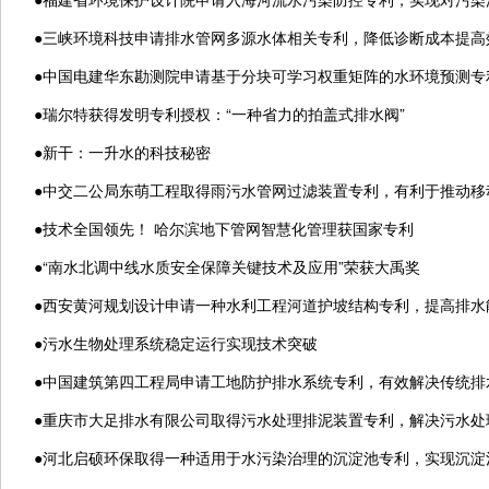
●
三峡环境科技申请排水管网多源水体相关专利，降低诊断成本提高
●
中国电建华东勘测院申请基于分块可学习权重矩阵的水环境预测专
●
瑞尔特获得发明专利授权：“一种省力的拍盖式排水阀”
●
新干：一升水的科技秘密
●
中交二公局东萌工程取得雨污水管网过滤装置专利，有利于推动移
●
技术全国领先！ 哈尔滨地下管网智慧化管理获国家专利
●
“南水北调中线水质安全保障关键技术及应用”荣获大禹奖
●
西安黄河规划设计申请一种水利工程河道护坡结构专利，提高排水
●
污水生物处理系统稳定运行实现技术突破
●
中国建筑第四工程局申请工地防护排水系统专利，有效解决传统排
●
重庆市大足排水有限公司取得污水处理排泥装置专利，解决污水处
●
河北启硕环保取得一种适用于水污染治理的沉淀池专利，实现沉淀