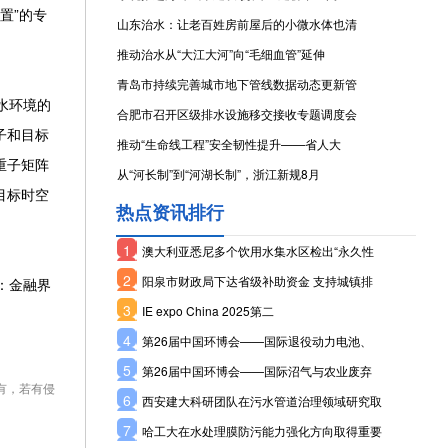
置”的专
山东治水：让老百姓房前屋后的小微水体也清
推动治水从“大江大河”向“毛细血管”延伸
青岛市持续完善城市地下管线数据动态更新管
水环境的
合肥市召开区级排水设施移交接收专题调度会
子和目标
推动“生命线工程”安全韧性提升——省人大
重子矩阵
从“河长制”到“河湖长制”，浙江新规8月
目标时空
热点资讯排行
1
澳大利亚悉尼多个饮用水集水区检出“永久性
2
阳泉市财政局下达省级补助资金 支持城镇排
：金融界
3
IE expo China 2025第二
4
第26届中国环博会——国际退役动力电池、
5
第26届中国环博会——国际沼气与农业废弃
有，若有侵
6
西安建大科研团队在污水管道治理领域研究取
7
哈工大在水处理膜防污能力强化方向取得重要