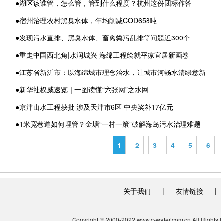
●
湖区该谁管，怎么管，管到什么程度？杭州这份团标作答
●
宿州治理农村黑臭水体，年均削减COD658吨
●
发现污水直排、黑臭水体、畜禽粪污乱排等问题近300个
●
重走中国西北角|水润城兴 海绵工程绘就平凉宜居新画卷
●
江苏省新沂市：以海绵城市理念治水，让城市河畅水清绿意新
●
新华社权威速览｜一图读懂“六张网”之水网
●
京津山水工程获批 涉及天津市6区 中央奖补17亿元
●
1米宽巷道如何埋管？金塘“一村一策”破解海岛污水治理难题
1
2
3
4
5
6
关于我们
|
友情链接
|
Copyright © 2000-2022 www.c-water.com.cn A