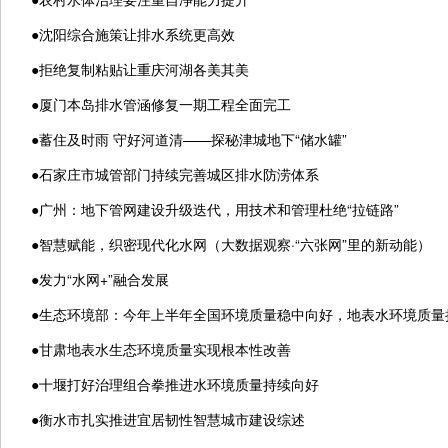
●
沈阳综合施策让排水系统更高效
●
拒绝复制粘贴让重庆河湖各美其美
●
厦门本岛排水管涵修复一期工程全面完工
●
蓄住及时雨 守好河道清——探秘津城地下“储水罐”
●
石家庄市城管部门持续完善城区排水防涝体系
●
广州：地下管网建设升级迭代，用技术和管理杜绝“拉链路”
●
智慧赋能，织密现代化水网（大数据观察·“六张网”里的新动能）
●
发力“水网+”融合发展
●
生态环境部：今年上半年全国环境质量稳中向好，地表水环境质量
●
甘肃地表水生态环境质量实现根本性改善
●
十堰打好治理组合拳推进水环境质量持续向好
●
衡水市扎实推进宜居韧性智慧城市建设综述