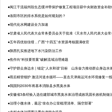
●
闽江干流福州段生态缓冲带保护修复工程项目获中央财政资金补助9
●
洛阳市区的排水系统是如何规划的？
●
现代化水网建设全力加速
●
甘肃省人民代表大会常务委员会关于批准《天水市人民代表大会常
●
五年四优创佳绩，广西“十四五”水资源考核圆满收官
●
陕西扎实推进地下水污染防治工作
●
焦作向“科技要答案”破解流域治理难题
●
守护群众身边水 | 锚定“人水和谐”目标 山东奋力推动群众身边水
●
雨后精管细护 激活河道水循环——直击天津南运河水环境修复一
●
我国到2030年将基本消除县乡黑臭水体
●
安徽省3条经验入选住建部城市黑臭水体治理成效巩固长效机制做
●
治理小微水体，最忌“坐在办公室梳理清单、隔空部署”
●
农村水体治理要注重自净能力提升