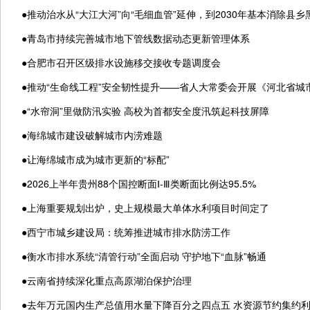
●
推动治水从“大江大河”向“毛细血管”延伸，到2030年基本消除县乡
●
青岛市持续完善城市地下管线数据动态更新管理体系
●
合肥市召开区级排水设施移交接收专题调度会
●
推动“生命线工程”安全韧性提升——省人大常委会开展《河北省城
●
“水帘洞”里做防汛实验 高校为首都安全度汛筑起科技屏障
●
海绵城市建设破解城市内涝难题
●
让海绵城市成为城市更新的“标配”
●
2026上半年贵州88个国控断面Ⅰ-Ⅲ类断面比例达95.5%
●
上海重要规划出炉，史上规模最大单体水利项目时间定了
●
西宁市城乡建设局：统筹推进城市排水防涝工作
●
衡水市排水系统“清管行动”全面启动 守护地下“血脉”畅通
●
云南省持续深化重点高原湖泊保护治理
●
去年万元国内生产总值用水量下降百分之四点五 水资源节约集约