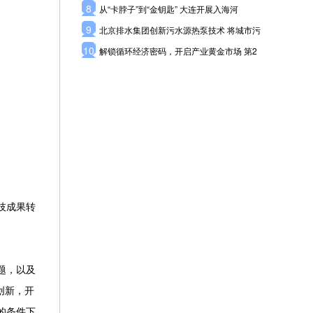
8
从“卡脖子”到“金钥匙” 大连开展入海河
9
北京排水集团创新污水源热泵技术 将城市污
10
解锁循环经济密码，开启产业黄金市场 第2
技成果转
题，以及
创新，开
的条件下