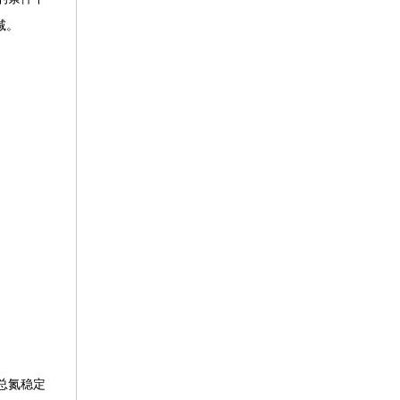
减。
总氮稳定