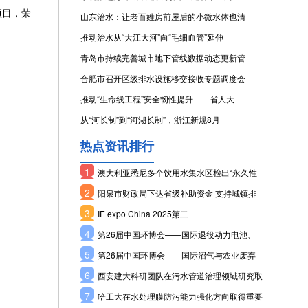
项目，荣
山东治水：让老百姓房前屋后的小微水体也清
推动治水从“大江大河”向“毛细血管”延伸
青岛市持续完善城市地下管线数据动态更新管
合肥市召开区级排水设施移交接收专题调度会
推动“生命线工程”安全韧性提升——省人大
从“河长制”到“河湖长制”，浙江新规8月
热点资讯排行
1
澳大利亚悉尼多个饮用水集水区检出“永久性
2
阳泉市财政局下达省级补助资金 支持城镇排
3
IE expo China 2025第二
4
第26届中国环博会——国际退役动力电池、
5
第26届中国环博会——国际沼气与农业废弃
6
西安建大科研团队在污水管道治理领域研究取
7
哈工大在水处理膜防污能力强化方向取得重要