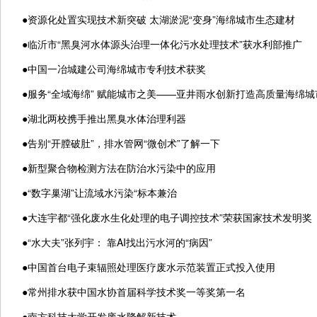
●
资源化处置实现技术新突破 太湖淤泥“变身”海绵城市生态建材
●
临沂市“黑臭河水体源头治理一体化污水处理技术”获水利部推广
●
中国一冶城建公司海绵城市专利技术获奖
●
服务“全域海绵” 赋能城市之美——亚井雨水创新打造高质量海绵
●
湖北两校携手推出黑臭水体治理利器
●
告别“开膛破肚”，排水管网“微创术”了解一下
●
新型聚合物检测方法在防治水污染中的应用
●
“数字巢湖”让流域水污染“标本兼治
●
大连宇都“强化废水生化处理的电子调控技术”荣获国家技术发明奖
●
“水大夫”张列宇： 靠AI找出污水河的“病因”
●
中国首台电子束辐照处理医疗废水示范装置正式投入使用
●
常州排水获中国水协首届科学技术奖一等奖第一名
●
南方科技大学开发废水降解新技术