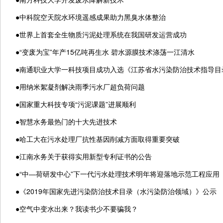
●
中科院空天院水环境遥感成果助力黑臭水体整治
●
世界上首套全生物质污泥处理系统在我国研发运营成功
●
“变废为宝”年产15亿吨再生水 碧水源膜技术涤荡一江清水
●
南通职业大学一科技项目成功入选《江苏省水污染防治技术指导目
●
用纳米絮凝剂解决雨季污水厂超负荷问题
●
国家重大科技专项“污泥课题”进展顺利
●
智慧水务最热门的十大先进技术
●
哈工大在污水处理厂抗性基因削减方面取得重要突破
●
江南水务关于获得实用新型专利证书的公告
●
“中―荷研发中心”下一代污水处理技术明年将迎落地示范工程应用
●
《2019年国家先进污染防治技术目录（水污染防治领域）》公示
●
空气中变水出来？我读书少不要骗我？