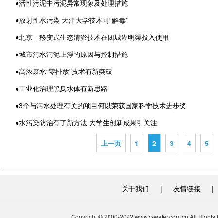
●
活性污泥中污泥异常现象及处理措施
●
放射性水污染 天津大学技术可“解毒”
●
北京：移变式生态清淤技术在团城湖明渠投入使用
●
城市污水污泥上浮的原因与控制措施
●
高浓废水“零排放”技术有新突破
●
工业化治理黑臭水体有新思路
●
3个与污水处理有关的项目何以荣获国家科学技术进步奖
●
水污染防治有了新方法 大学生创新成果引关注
上一页
1
2
3
4
5
关于我们
|
友情链接
|
Copyright © 2000-2022 www.c-water.com.cn A