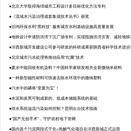
●
北京大学取得海绵城市工程设计多目标优化方法专利
●
《流域水污染治理成套集成技术丛书》获奖
●
汩鸿环保水利“黑科技” 服务城市水利基础设施高质量发展
●
地铁设计申请防洪涝下沉广场专利，实现抵御洪涝灾害、减轻地铁
●
沣西新城开发建设公司参与研发的科研成果获陕西省科学技术进步
●
北京城市污水处理将推动应用“红菌”技术
●
废水中能回收有机染料？中国科学家研发相关全新微纳米材料
●
一种新型磁性材料可快速去除水环境中的微纳塑料
●
污水中的磷将“变废为宝”！
●
水泥和炭黑可制成新的、低成本储能系统的基础
●
排水系统溢流污染如何控制？昆明出台技术指南
●
“国产无创手术”，守护农村地下管网
●
国内首个污泥两段式干化+热解气化项目在沣西新城正式运营