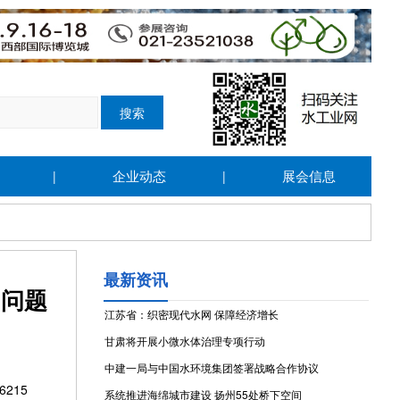
企业动态
展会信息
|
|
最新资讯
的问题
江苏省：织密现代水网 保障经济增长
甘肃将开展小微水体治理专项行动
中建一局与中国水环境集团签署战略合作协议
215
系统推进海绵城市建设 扬州55处桥下空间