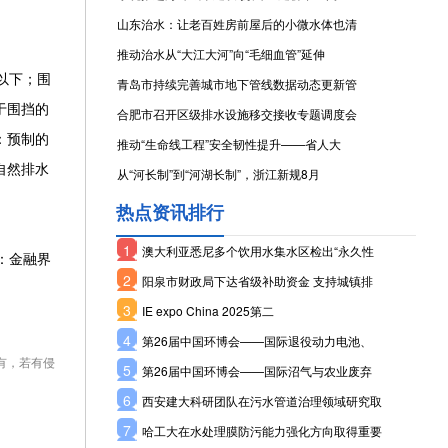
山东治水：让老百姓房前屋后的小微水体也清
推动治水从“大江大河”向“毛细血管”延伸
以下；围
青岛市持续完善城市地下管线数据动态更新管
于围挡的
合肥市召开区级排水设施移交接收专题调度会
：预制的
推动“生命线工程”安全韧性提升——省人大
自然排水
从“河长制”到“河湖长制”，浙江新规8月
热点资讯排行
1
澳大利亚悉尼多个饮用水集水区检出“永久性
：金融界
2
阳泉市财政局下达省级补助资金 支持城镇排
3
IE expo China 2025第二
4
第26届中国环博会——国际退役动力电池、
有，若有侵
5
第26届中国环博会——国际沼气与农业废弃
6
西安建大科研团队在污水管道治理领域研究取
7
哈工大在水处理膜防污能力强化方向取得重要