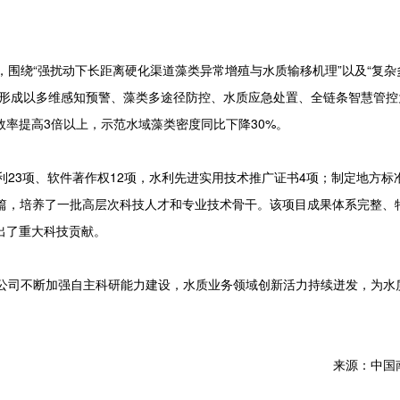
围绕“强扰动下长距离硬化渠道藻类异常增殖与水质输移机理”以及“复杂
，形成以多维感知预警、藻类多途径防控、水质应急处置、全链条智慧管控
率提高3倍以上，示范水域藻类密度同比下降30%。
3项、软件著作权12项，水利先进实用技术推广证书4项；制定地方标
37篇，培养了一批高层次科技人才和专业技术骨干。该项目成果体系完整、
出了重大科技贡献。
司不断加强自主科研能力建设，水质业务领域创新活力持续迸发，为水
来源：中国