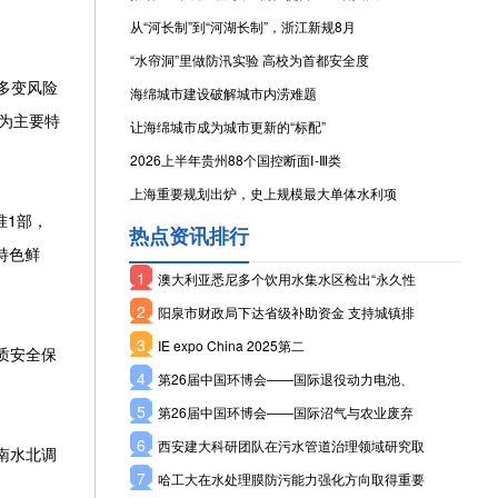
从“河长制”到“河湖长制”，浙江新规8月
“水帘洞”里做防汛实验 高校为首都安全度
多变风险
海绵城市建设破解城市内涝难题
为主要特
让海绵城市成为城市更新的“标配”
2026上半年贵州88个国控断面Ⅰ-Ⅲ类
上海重要规划出炉，史上规模最大单体水利项
准1部，
热点资讯排行
特色鲜
1
澳大利亚悉尼多个饮用水集水区检出“永久性
2
阳泉市财政局下达省级补助资金 支持城镇排
3
IE expo China 2025第二
质安全保
4
第26届中国环博会——国际退役动力电池、
5
第26届中国环博会——国际沼气与农业废弃
6
西安建大科研团队在污水管道治理领域研究取
南水北调
7
哈工大在水处理膜防污能力强化方向取得重要