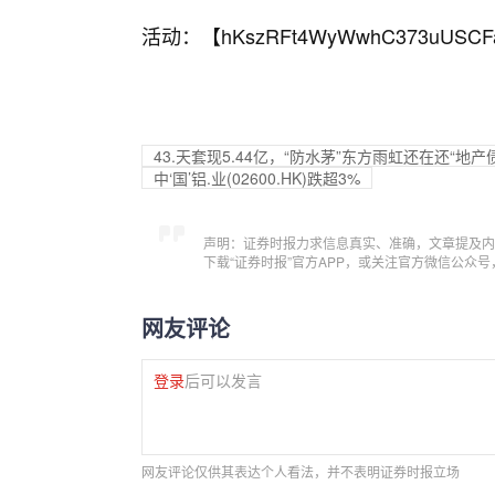
活动：【
hKszRFt4WyWwhC373uUSCF
43.天套现5.44亿，“防水茅”东方雨虹还在还“地产债
中‘国’铝.业(02600.HK)跌超3%
声明：证券时报力求信息真实、准确，文章提及内
下载“证券时报”官方APP，或关注官方微信公众
网友评论
登录
后可以发言
网友评论仅供其表达个人看法，并不表明证券时报立场