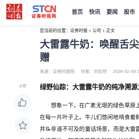
首页
快讯
要闻
股市
您当前的位置：
证券时报
>
公司
>
正文
大雷露牛奶：唤醒舌尖
赠
来源：证券时报网
作者：刘欣然
2026-02-08 
绿野仙踪：大雷露牛奶的纯净溯源
点赞
想象一下，在广袤无垠的绿色草原
在每一片叶子上。牛儿们悠闲地啃食着
并📝非遥不可及的童话场景，而是大雷