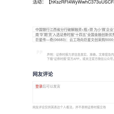
活动：【
hKszRFt4WyWwhC373uUSCF
中国银行江西省分行破解融资<瓶>颈 为小‘微’企业
南‘华’期‘货’入选证券时报“十四五”全国金融创新优
巨星传—奇(06683)：云工场向巨星文创采购500
声明：证券时报力求信息真实、准确，文章提及内
下载“证券时报”官方APP，或关注官方微信公众
网友评论
登录
后可以发言
网友评论仅供其表达个人看法，并不表明证券时报立场