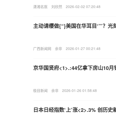
潇湘名医
刘欣然
2026-02-02 07:20:48
主动请缨做{“}美国在华耳目‘”’？
广西新闻网
余非
2026-01-27 00:21:48
京华国贤府<1>.:44亿拿下房山1
极目新闻
余非
2026-01-26 01:58:48
日本日经指数‘上’涨<2>.3% 创历史