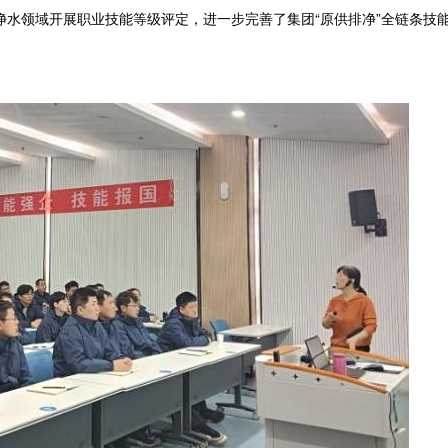
水领域开展职业技能等级评定，进一步完善了集团“原供排净”全链条技