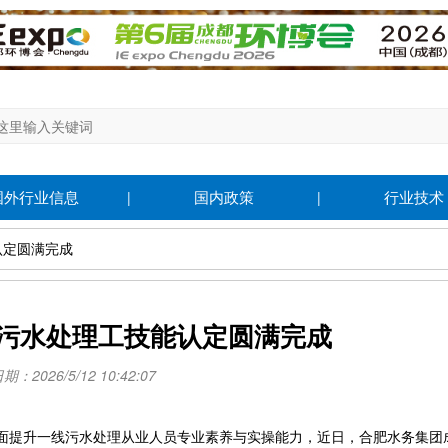
国外行业信息
国内政策
行业技术
|
|
认定圆满完成
污水处理工技能认定圆满完成
：2026/5/12 10:42:07
提升一线污水处理从业人员专业素养与实操能力，近日，合肥水务集团