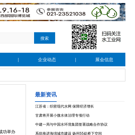
企业动态
展会信息
|
|
最新资讯
江苏省：织密现代水网 保障经济增长
甘肃将开展小微水体治理专项行动
中建一局与中国水环境集团签署战略合作协议
成功举办
系统推进海绵城市建设 扬州55处桥下空间