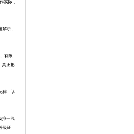
作实际，
度解析、
。
报、有限
，真正把
纪律、认
模拟一线
等级证