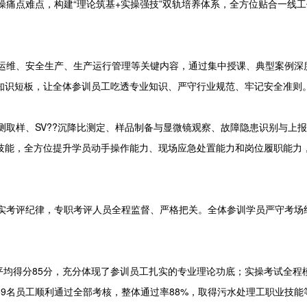
痛点难点，构建“理论筑基+实操强技”双轨培养体系，全方位贴合一线工
维、安全生产、生产运行管理等关键内容，通过集中授课、典型案例深
知识短板，让全体参训员工吃透专业知识、严守行业规范、牢记安全准则
取样、SV??沉降比测定、样品制备与显微镜观察、故障隐患识别与上
技能，全方位提升学员动手操作能力、现场应急处置能力和岗位履职能力
考评纪律，专职考评人员全程监督、严格把关。全体参训学员严守考场
平均得分85分，充分体现了参训员工扎实的专业理论功底；实操考试全程
9名员工顺利通过全部考核，整体通过率88%，取得污水处理工职业技能