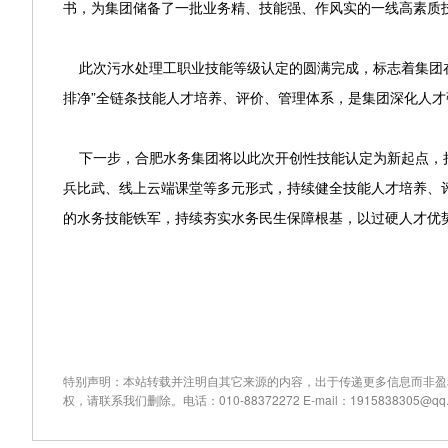
书，为集团储备了一批业务精、技能强、作风实的一线高素质
此次污水处理工职业技能等级认定的圆满完成，标志着集团在排
排净”全链条技能人才培养、评价、管理体系，是集团深化人
下一步，合肥水务集团将以此次开创性技能认定为新起点，持
兵比武、线上云端课堂等多元形式，持续健全技能人才培养、
的水务技能铁军，持续夯实水务民生保障根基，以过硬人才优
特别声明：本站转载并注明自其它来源的内容，出于传递更多信息而非盈
权，请联系我们删除。电话：010-88372272 E-mail：1915838305@qq.