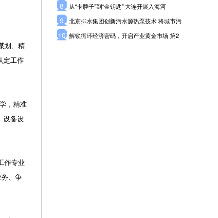
8
从“卡脖子”到“金钥匙” 大连开展入海河
9
北京排水集团创新污水源热泵技术 将城市污
10
解锁循环经济密码，开启产业黄金市场 第2
谋划、精
认定工作
学，精准
、设备设
工作专业
业务、争