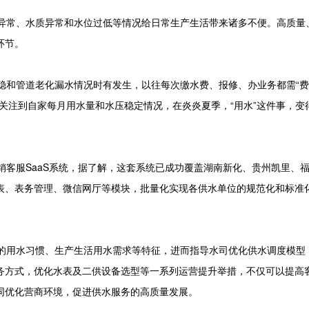
异常、水质异常和水位过低等情况给日常生产生活带来诸多不便。高质量
环节。
和管道老化漏水情况时有发生，以往每次缴水费、报修、办业务都需“费
关注到自家每月用水量和水压稳定情况，在炎炎夏季，“用水”这件事，变
客服SaaS系统，据了解，这套系统已成功覆盖湖南新化、贵州凯里、
表、表务管理、微信网厅等模块，批量化实现各供水单位的规范化和标准
用水习惯、生产生活用水需求等特征，进而指导水司优化供水调度模型
务方式，优化水表及二供设备选型等一系列运营提升举措，不仅可以提高
同优化营商环境，促进供水服务的高质量发展。