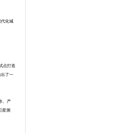
现代化城
试点打造
输出了一
水、产
卫星测