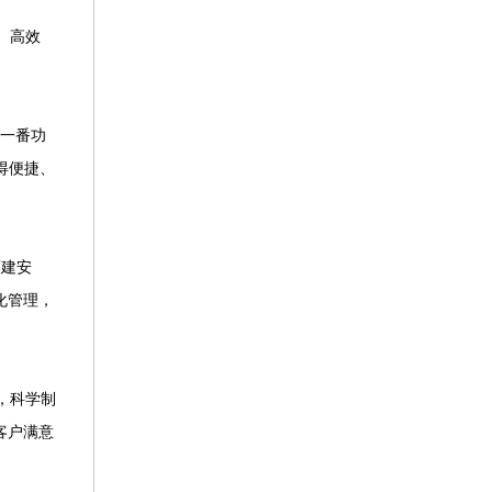
、高效
一番功
得便捷、
福建安
化管理，
，科学制
客户满意