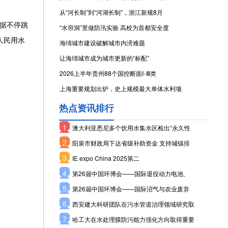
从“河长制”到“河湖长制”，浙江新规8月
据不停跳
“水帘洞”里做防汛实验 高校为首都安全度
人民用水
海绵城市建设破解城市内涝难题
让海绵城市成为城市更新的“标配”
2026上半年贵州88个国控断面Ⅰ-Ⅲ类
上海重要规划出炉，史上规模最大单体水利项
热点资讯排行
1
澳大利亚悉尼多个饮用水集水区检出“永久性
2
阳泉市财政局下达省级补助资金 支持城镇排
3
IE expo China 2025第二
4
第26届中国环博会——国际退役动力电池、
5
第26届中国环博会——国际沼气与农业废弃
6
西安建大科研团队在污水管道治理领域研究取
7
哈工大在水处理膜防污能力强化方向取得重要