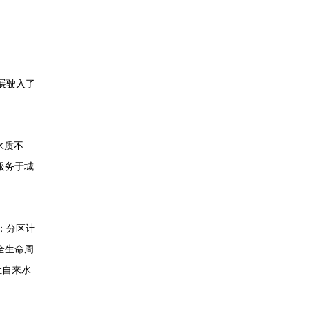
展驶入了
水质不
服务于城
；分区计
全生命周
让自来水