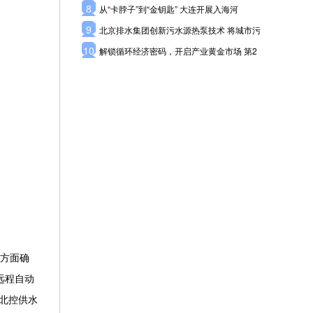
8
从“卡脖子”到“金钥匙” 大连开展入海河
9
北京排水集团创新污水源热泵技术 将城市污
10
解锁循环经济密码，开启产业黄金市场 第2
方面确
远程自动
北控供水