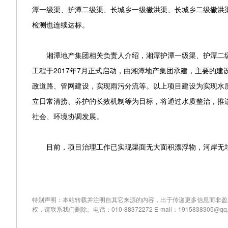
潭一级渠、护潭二级渠、长城乡一级撇洪渠、长城乡二级撇洪
检测也连续达标。
湘潭地产集团相关负责人介绍，湘潭护潭一级渠、护潭二级
工程于2017年7月正式启动，由湘潭地产集团承建，主要的
政道路、管网建设，实现雨污分流等。以上项目建设为实现水
立日常清捞、养护的长效机制等为目标，将通过水质整治，推
社会、环境协调发展。
目前，项目治理工作已实现渠面无大面积漂浮物，河岸无垃
特别声明：本站转载并注明自其它来源的内容，出于传递更多信息而非盈
权，请联系我们删除。电话：010-88372272 E-mail：1915838305@qq.