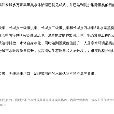
渠和长城乡万垅渠黑臭水体治理已初见成效，并已达到初步消除黑臭的目
渠、长城乡一级撇洪渠、长城乡二级撇洪渠和长城乡万垅渠5条水系黑臭
建设治理内容包括污染淤泥治理、渠道护坡护脚加固治理、生态景观工程以
质达标排放、水体自身净化，同时达到景观价值提升、人居亲水环境品质
进城市水环境质量提升，提高周边生态质量和人居环境，力求实现整治地
圾，无违法排污口，治理范围内的水体达到不黑不臭等要求。
利之目的，同时并不代表赞成其观点或证实其描述，内容仅供参考。版权归原作者所
com