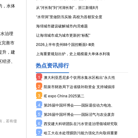
的，水体
从“河长制”到“河湖长制”，浙江新规8月
“水帘洞”里做防汛实验 高校为首都安全度
海绵城市建设破解城市内涝难题
水治理
让海绵城市成为城市更新的“标配”
及完善市
2026上半年贵州88个国控断面Ⅰ-Ⅲ类
提升，建
上海重要规划出炉，史上规模最大单体水利项
区经济、
热点资讯排行
1
澳大利亚悉尼多个饮用水集水区检出“永久性
2
阳泉市财政局下达省级补助资金 支持城镇排
3
IE expo China 2025第二
4
第26届中国环博会——国际退役动力电池、
5
第26届中国环博会——国际沼气与农业废弃
有，若有侵
6
西安建大科研团队在污水管道治理领域研究取
7
哈工大在水处理膜防污能力强化方向取得重要