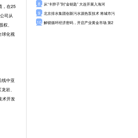
8
从“卡脖子”到“金钥匙” 大连开展入海河
，在25
9
北京排水集团创新污水源热泵技术 将城市污
。公司从
10
解锁循环经济密码，开启产业黄金市场 第2
5%股权、
以全球化视
沿线中亚
区龙岩、
技术开发