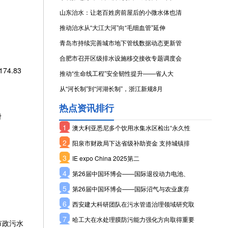
山东治水：让老百姓房前屋后的小微水体也清
推动治水从“大江大河”向“毛细血管”延伸
青岛市持续完善城市地下管线数据动态更新管
合肥市召开区级排水设施移交接收专题调度会
4.83
推动“生命线工程”安全韧性提升——省人大
从“河长制”到“河湖长制”，浙江新规8月
热点资讯排行
滑
1
澳大利亚悉尼多个饮用水集水区检出“永久性
2
阳泉市财政局下达省级补助资金 支持城镇排
3
IE expo China 2025第二
4
第26届中国环博会——国际退役动力电池、
5
第26届中国环博会——国际沼气与农业废弃
6
西安建大科研团队在污水管道治理领域研究取
7
哈工大在水处理膜防污能力强化方向取得重要
、市政污水