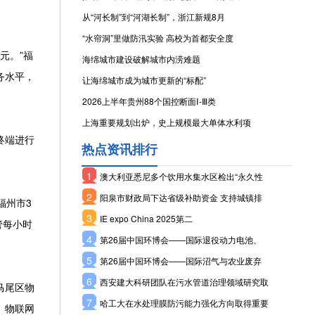
从“河长制”到“河湖长制”，浙江新规8月
“水帘洞”里做防汛实验 高校为首都安全度
元。”福
海绵城市建设破解城市内涝难题
务水平，
让海绵城市成为城市更新的“标配”
2026上半年贵州88个国控断面Ⅰ-Ⅲ类
上海重要规划出炉，史上规模最大单体水利项
终端进行
热点资讯排行
1
澳大利亚悉尼多个饮用水集水区检出“永久性
2
阳泉市财政局下达省级补助资金 支持城镇排
福州市3
3
IE expo China 2025第二
管每小时
4
第26届中国环博会——国际退役动力电池、
5
第26届中国环博会——国际沼气与农业废弃
6
西安建大科研团队在污水管道治理领域研究取
马尾区物
7
哈工大在水处理膜防污能力强化方向取得重要
）物联网