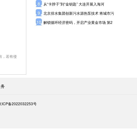
8
从“卡脖子”到“金钥匙” 大连开展入海河
9
北京排水集团创新污水源热泵技术 将城市污
10
解锁循环经济密码，开启产业黄金市场 第2
有，若有侵
服务
京ICP备2022032253号