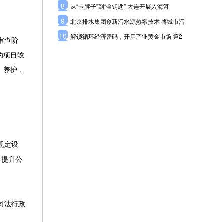
8
从“卡脖子”到“金钥匙” 大连开展入海河
9
北京排水集团创新污水源热泵技术 将城市污
10
解锁循环经济密码，开启产业黄金市场 第2
审查阶
的项目竣
、养护，
规定设
，提升公
司法行政