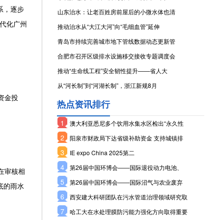
系，逐步
山东治水：让老百姓房前屋后的小微水体也清
现代化广州
推动治水从“大江大河”向“毛细血管”延伸
青岛市持续完善城市地下管线数据动态更新管
合肥市召开区级排水设施移交接收专题调度会
推动“生命线工程”安全韧性提升——省人大
从“河长制”到“河湖长制”，浙江新规8月
资金投
热点资讯排行
1
澳大利亚悉尼多个饮用水集水区检出“永久性
2
阳泉市财政局下达省级补助资金 支持城镇排
3
IE expo China 2025第二
4
第26届中国环博会——国际退役动力电池、
在审核相
5
第26届中国环博会——国际沼气与农业废弃
底的雨水
6
西安建大科研团队在污水管道治理领域研究取
7
哈工大在水处理膜防污能力强化方向取得重要