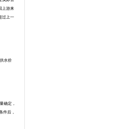
因上游来
超过上一
供水价
量确定，
条件后，