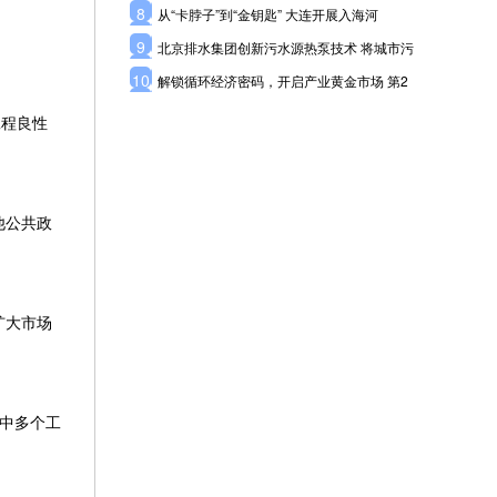
8
从“卡脖子”到“金钥匙” 大连开展入海河
9
北京排水集团创新污水源热泵技术 将城市污
10
解锁循环经济密码，开启产业黄金市场 第2
工程良性
他公共政
扩大市场
中多个工