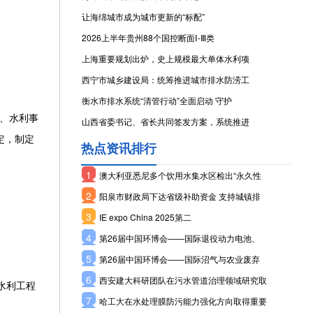
让海绵城市成为城市更新的“标配”
2026上半年贵州88个国控断面Ⅰ-Ⅲ类
上海重要规划出炉，史上规模最大单体水利项
西宁市城乡建设局：统筹推进城市排水防涝工
衡水市排水系统“清管行动”全面启动 守护
、水利事
山西省委书记、省长共同签发方案，系统推进
定，制定
热点资讯排行
1
澳大利亚悉尼多个饮用水集水区检出“永久性
2
阳泉市财政局下达省级补助资金 支持城镇排
3
IE expo China 2025第二
4
第26届中国环博会——国际退役动力电池、
5
第26届中国环博会——国际沼气与农业废弃
6
西安建大科研团队在污水管道治理领域研究取
水利工程
7
哈工大在水处理膜防污能力强化方向取得重要