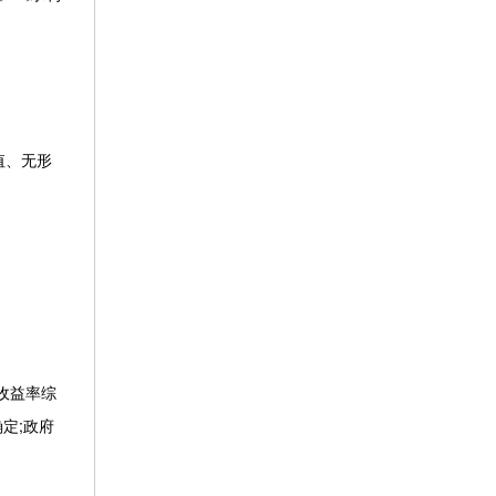
值、无形
收益率综
定;政府