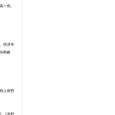
高一些。
、经济作
协商确
则上按照
》《水利