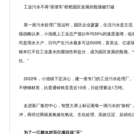
工业污水不再“搭便车”桎梏园区发展的瓶颈被打破
第一座污水处理厂投运时，园区企业寥寥，生活污水是主流，
级战略以来，小池规上工业总产值以年均30%的速度递增，临港
司是用水大户，日均产生污水最多可达500吨，富奕达、亿诺
根本扛不住工业废水的腐蚀性和盐分，成为园区发展的瓶颈。“
灶。”
2022年，小池镇下定决心，建一座专门的工业污水处理厂。不
不锈钢材质，比普通铸铁泵贵近10倍，日处理量达1万吨。
走进新厂集控中心，智慧大屏上标记着每一滴污水的“旅程”
冲，再经过两级臭氧催化氧化、生化处理、高效沉淀、反硝化
为了一江碧水对百亿项目说“不”