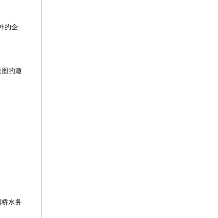
外的企
版图的邀
柯桥水务