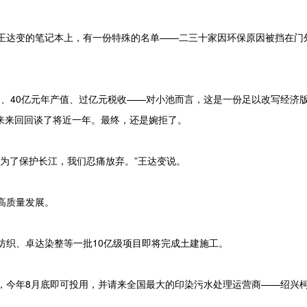
王达变的笔记本上，有一份特殊的名单——二三十家因环保原因被挡在门
资、40亿元年产值、过亿元税收——对小池而言，这是一份足以改写经济
来来回回谈了将近一年。最终，还是婉拒了。
为了保护长江，我们忍痛放弃。”王达变说。
高质量发展。
织、卓达染整等一批10亿级项目即将完成土建施工。
今年8月底即可投用，并请来全国最大的印染污水处理运营商——绍兴