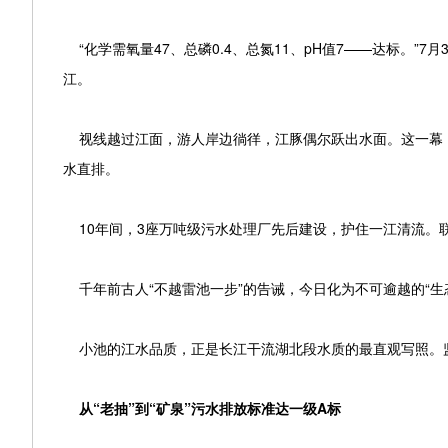
“化学需氧量47、总磷0.4、总氮11、pH值7——达标。”
江。
视线越过江面，游人岸边徜徉，江豚偶尔跃出水面。这一幕，
水直排。
10年间，3座万吨级污水处理厂先后建设，护住一江清流。
千年前古人“不越雷池一步”的告诫，今日化为不可逾越的“生
小池的江水品质，正是长江干流湖北段水质的最直观写照。监
从“老抽”到“矿泉”污水排放标准达一级A标