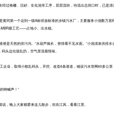
经过格栅、沉砂、生化池等工序，层层流转，待流出总排口时，已是清
吨，是黄冈第一个达到一级A标排放标准的乡镇污水厂，主要服务小池数万居
是MBR膜工艺——占地小、出水稳。
港便是天然的排污沟。“水葫芦疯长，密得看不见水面。”小池清泉供排水
，码头边垃圾乱扔，空气里混着怪味。
工企业，取缔小散乱码头，开挖、改造6条港道，铺设污水管网60多公里
的呐喊声！”
清说，晚上大家都爱来这儿散步，吹吹江风，看看江景。