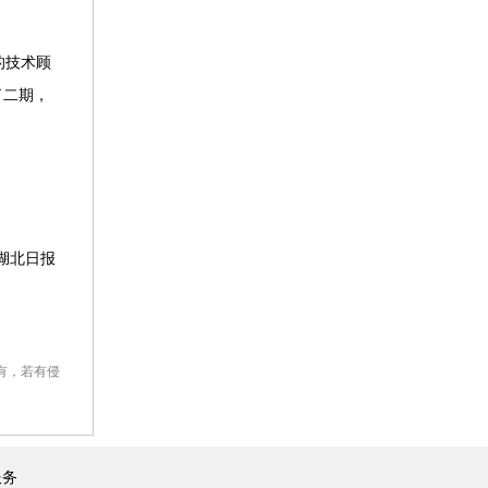
的技术顾
了二期，
湖北日报
有，若有侵
服务