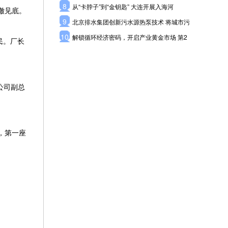
8
从“卡脖子”到“金钥匙” 大连开展入海河
澈见底。
9
北京排水集团创新污水源热泵技术 将城市污
10
解锁循环经济密码，开启产业黄金市场 第2
民。厂长
公司副总
，第一座