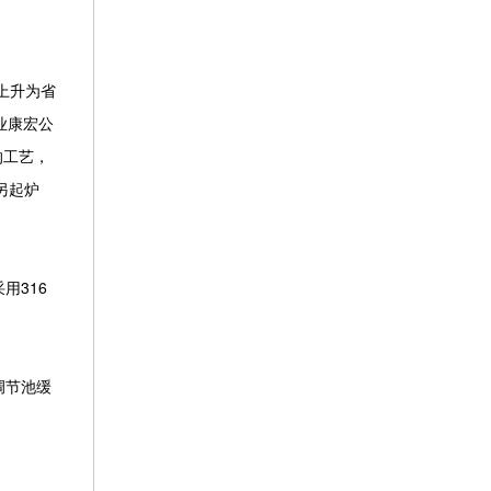
上升为省
业康宏公
的工艺，
另起炉
用316
调节池缓