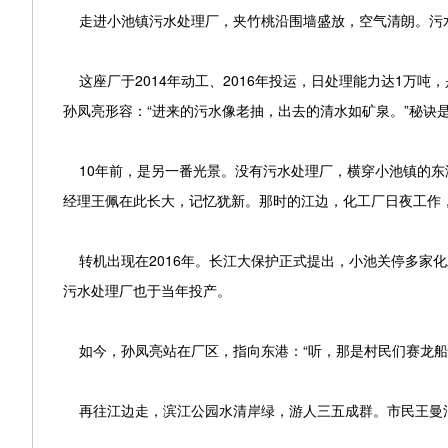
走进小池镇污水处理厂，夹竹桃沿围墙盛放，空气清朗。污水
这座厂于2014年动工、2016年投运，日处理能力达1万
孙凤亮形容：“进来的污水像老抽，出去的清水如矿泉。”秘诀
10年前，是另一番光景。没有污水处理厂，横穿小池镇的东
经理王佩在此长大，记忆犹新。那时的江边，化工厂日夜工作
转机出现在2016年。长江大保护正式提出，小池关停多家化
污水处理厂也于当年投产。
如今，孙凤亮站在厂区，指向东港：“听，那是村民们赛龙船
再往江边走，滨江公园水清岸绿，游人三五成群。市民王曼