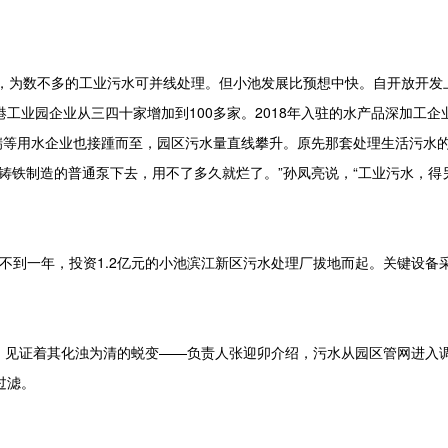
为数不多的工业污水可并线处理。但小池发展比预想中快。自开放开发
工业园企业从三四十家增加到100多家。2018年入驻的水产品深加工企
瑞等用水企业也接踵而至，园区污水量直线攀升。原先那套处理生活污水
铸铁制造的普通泵下去，用不了多久就烂了。”孙凤亮说，“工业污水，得
到一年，投资1.2亿元的小池滨江新区污水处理厂拔地而起。关键设备采
，见证着其化浊为清的蜕变——负责人张迎卯介绍，污水从园区管网进入
过滤。