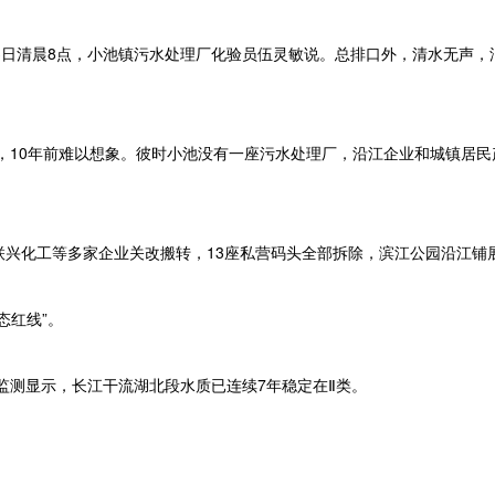
7月3日清晨8点，小池镇污水处理厂化验员伍灵敏说。总排口外，清水无声，
10年前难以想象。彼时小池没有一座污水处理厂，沿江企业和城镇居民
联兴化工等多家企业关改搬转，13座私营码头全部拆除，滨江公园沿江铺
态红线”。
测显示，长江干流湖北段水质已连续7年稳定在Ⅱ类。