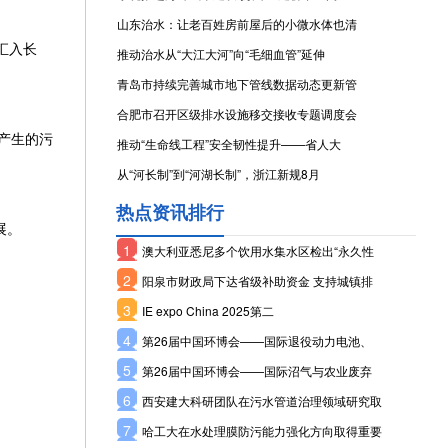
山东治水：让老百姓房前屋后的小微水体也清
汇入长
推动治水从“大江大河”向“毛细血管”延伸
青岛市持续完善城市地下管线数据动态更新管
合肥市召开区级排水设施移交接收专题调度会
产生的污
推动“生命线工程”安全韧性提升——省人大
从“河长制”到“河湖长制”，浙江新规8月
热点资讯排行
展。
1
澳大利亚悉尼多个饮用水集水区检出“永久性
2
阳泉市财政局下达省级补助资金 支持城镇排
3
IE expo China 2025第二
4
第26届中国环博会——国际退役动力电池、
5
第26届中国环博会——国际沼气与农业废弃
6
西安建大科研团队在污水管道治理领域研究取
7
哈工大在水处理膜防污能力强化方向取得重要