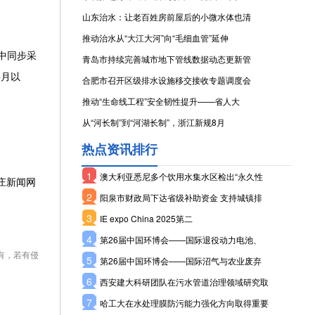
山东治水：让老百姓房前屋后的小微水体也清
推动治水从“大江大河”向“毛细血管”延伸
中同步采
青岛市持续完善城市地下管线数据动态更新管
5月以
合肥市召开区级排水设施移交接收专题调度会
推动“生命线工程”安全韧性提升——省人大
从“河长制”到“河湖长制”，浙江新规8月
热点资讯排行
1
澳大利亚悉尼多个饮用水集水区检出“永久性
庄新闻网
2
阳泉市财政局下达省级补助资金 支持城镇排
3
IE expo China 2025第二
4
第26届中国环博会——国际退役动力电池、
有，若有侵
5
第26届中国环博会——国际沼气与农业废弃
6
西安建大科研团队在污水管道治理领域研究取
7
哈工大在水处理膜防污能力强化方向取得重要