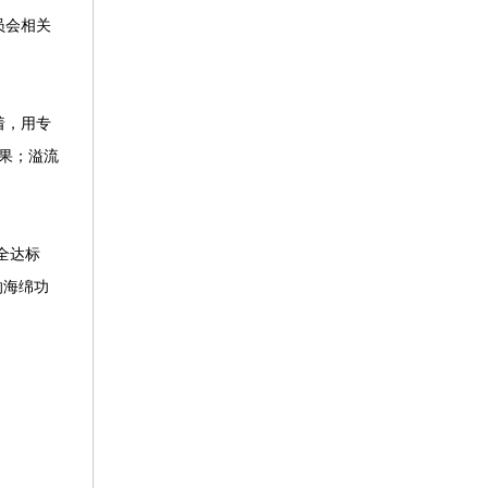
员会相关
着，用专
效果；溢流
全达标
响海绵功