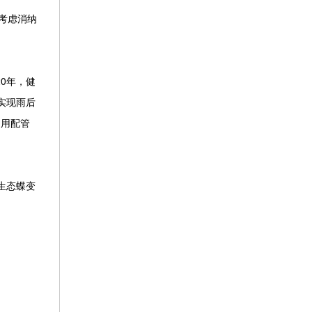
考虑消纳
0年，健
实现雨后
回用配管
生态蝶变