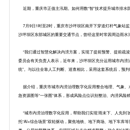
近期，重庆市正值主汛期。如何用数“智”技术提升城市排水
7月9日1时至2时，重庆市沙坪坝区南开下穿道灯杆气象站监
沙坪坝区东部城区的重要交通节点，曾经这里时常因周边雨水
“我们通过智慧化解决内涝方案，实现了提前预警、提前疏浚，
委员会有关负责人表示，近年来，沙坪坝区充分运用城市内涝
统”。与以往全靠人工判断、巡查相比，采用这套系统后，预判
据介绍，重庆市城市内涝治理数字化应用整合地理、气象、水
急资源图等“一张图”体系，形成风险点位识别整治、内涝风险
“城市内涝治理数字化应用，帮助我们实现‘雨未下、人先到’
托“AI+综合场景”双轮驱动，聚焦地铁、地下商场、地下车库