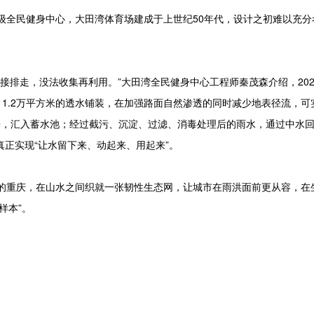
全民健身中心，大田湾体育场建成于上世纪50年代，设计之初难以充分
排走，没法收集再利用。”大田湾全民健身中心工程师秦茂森介绍，202
。1.2万平方米的透水铺装，在加强路面自然渗透的同时减少地表径流，可
来，汇入蓄水池；经过截污、沉淀、过滤、消毒处理后的雨水，通过中水
正实现“让水留下来、动起来、用起来”。
重庆，在山水之间织就一张韧性生态网，让城市在雨洪面前更从容，在
样本”。