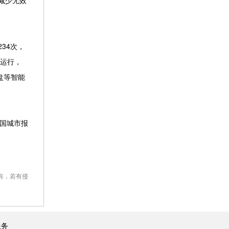
减少无效
34次，
效运行，
盘等智能
国城市报
有，若有侵
服务