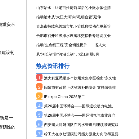
山东治水：让老百姓房前屋后的小微水体也清
推动治水从“大江大河”向“毛细血管”延伸
城重庆不
青岛市持续完善城市地下管线数据动态更新管
合肥市召开区级排水设施移交接收专题调度会
推动“生命线工程”安全韧性提升——省人大
力建设韧
从“河长制”到“河湖长制”，浙江新规8月
热点资讯排行
1
澳大利亚悉尼多个饮用水集水区检出“永久性
2
阳泉市财政局下达省级补助资金 支持城镇排
3
IE expo China 2025第二
4
第26届中国环博会——国际退役动力电池、
5
第26届中国环博会——国际沼气与农业废弃
平衡是一
6
西安建大科研团队在污水管道治理领域研究取
市韧性的
7
哈工大在水处理膜防污能力强化方向取得重要