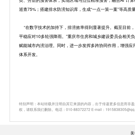
类、分层的预警体系，实现区域与点位精准预警；融合AI“计
巡查75%；搭建排水防涝知识库，生成“一点一策一案”等高
“在数字技术的加持下，排涝效率得到显著提升。截至目前，该应
平稳应对10多轮强降雨。”重庆市住房和城乡建设委员会相关
赋能城市内涝治理。同时，进一步发挥多跨协同作用，增强应
体系开发。
特别声明：本站转载并注明自其它来源的内容，出于传递更多信息而非盈
权，请联系我们删除。电话：010-88372272 E-mail：1915838305@qq.
关