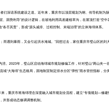
划者们深谙系统建设之道。近年来，重庆市以顶层规划为纲、传导机制为
宜、因势利导”的设计逻辑，在坡地利用高差建植草沟，在屋顶打造“空中
“各尽其责”，形成“源头减排、过程控制、末端治理”的立体海绵体系。
；而遇到暴雨，又会引起洪水淹城。”回想过去，家住重庆市璧山区的刘
。2023年，璧山区启动海绵城市规划修编工作，针对璧山“两山夹一谷
的流域“大海绵”生态格局，因地制宜制定排水分区“弹性”雨水管控指标，分
年来，重庆市将海绵理念深度融入城市规划全流程，建立“专项规划—修建
盖，并形成动态修调调整机制。