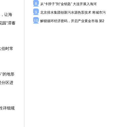
8
从“卡脖子”到“金钥匙” 大连开展入海河
9
北京排水集团创新污水源热泵技术 将城市污
脉，让海
10
解锁循环经济密码，开启产业黄金市场 第2
花园”滞蓄
大伯时常
”的地形
类分区进
性详细规