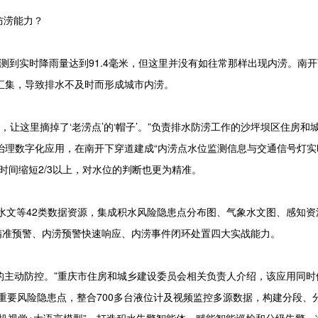
防涝能力？
测到实时降雨量达到91.4毫米，但这里并没有如往常那样出现内涝。南
汇集，导致排水不及时而形成城市内涝。
让这里摘掉了‘老涝点’的‘帽子’。”负责排水防涝工作的沙坪坝区住房和
治理数字化应用，在南开下穿道建成“内涝点水位监测信息与交通信号灯实
时间缩短2/3以上，对水位的判断也更为精准。
文等42类数据资源，集成积水风险隐患点分布图、气象水文图、感知资
精准预警、内涝预警快速响应、内涝事件闭环处置四大实战能力。
的主动防控。”重庆市住房和城乡建设委员会相关负责人介绍，该应用同时
等重要风险隐患点，整合700多台液位计及视频监控多源数据，构建分段、