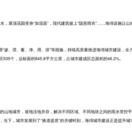
水，屋顶花园变身“加湿器”，现代建筑披上“隐形雨衣”……海绵设施让山
“渗、滞、蓄、净、用、排”等措施，持续高质量推进海绵城市建设，全
35个，达标面积845.8平方公里，占城市建成区总面积的46.2%。
型的山地城市，坡地洼地并存，解决不同区域、不同地块之间的雨水管控
，当下，城市发展到了“换道提质”的关键时刻，海绵城市建设正是提升城