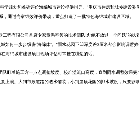
科学规划和准确评价海绵城市建设提供指导。”重庆市住房和城乡建设委
体系，通过专家绩效评价带动，重点打造了一批特色海绵城市建设区域。
工程有限公司首席专家童愚率领的技术团队以“绝不放过一个问题”的执
城如何一步步织密“海绵体”。“雨水花园下凹深度差2厘米都会影响调蓄
童愚在海绵城市建设项目现场评估时常挂在嘴边的话。
团队盯着施工方一点点调整坡度、校准溢流口高度，直到雨水调蓄效果完
反复上演。大到市政道路的透水铺装，小到屋顶花园的排水坡度，只要影