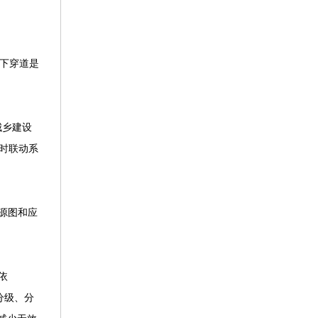
开下穿道是
城乡建设
时联动系
源图和应
依
分级、分