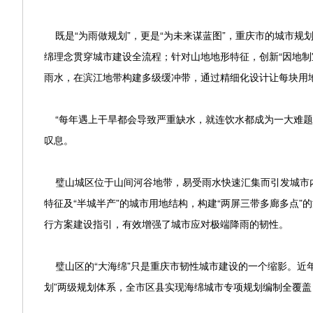
既是“为雨做规划”，更是“为未来谋蓝图”，重庆市的城市规
绵理念贯穿城市建设全流程；针对山地地形特征，创新“因地制
雨水，在滨江地带构建多级缓冲带，通过精细化设计让每块用地
“每年遇上干旱都会导致严重缺水，就连饮水都成为一大难题
叹息。
璧山城区位于山间河谷地带，易受雨水快速汇集而引发城市内涝
特征及“半城半产”的城市用地结构，构建“两屏三带多廊多点”
行方案建设指引，有效增强了城市应对极端降雨的韧性。
璧山区的“大海绵”只是重庆市韧性城市建设的一个缩影。近
划”两级规划体系，全市区县实现海绵城市专项规划编制全覆