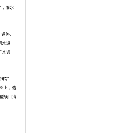
”，雨水
、道路、
雨水通
了水资
到有’，
础上，选
典型项目清