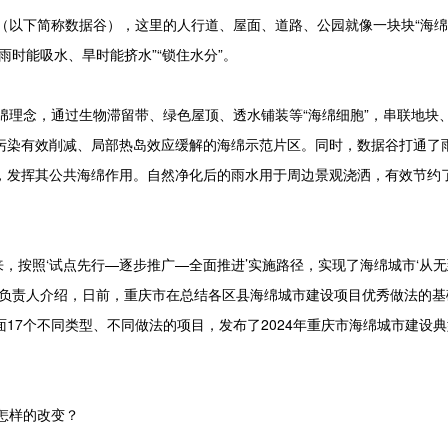
以下简称数据谷），这里的人行道、屋面、道路、公园就像一块块“海绵
时能吸水、旱时能挤水”“锁住水分”。
理念，通过生物滞留带、绿色屋顶、透水铺装等“海绵细胞”，串联地块
污染有效削减、局部热岛效应缓解的海绵示范片区。同时，数据谷打通了
，发挥其公共海绵作用。自然净化后的雨水用于周边景观浇洒，有效节约
，按照‘试点先行—逐步推广—全面推进’实施路径，实现了海绵城市‘从无
关负责人介绍，日前，重庆市在总结各区县海绵城市建设项目优秀做法的基
17个不同类型、不同做法的项目，发布了2024年重庆市海绵城市建设
怎样的改变？