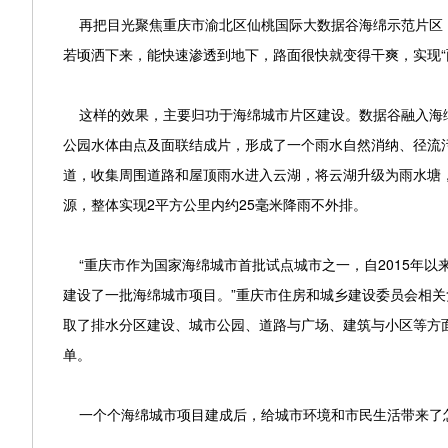
再把目光聚焦重庆市渝北区仙桃国际大数据谷海绵示范片区（
若顷洒下来，能快速渗透到地下，路面很快就变得干爽，实现“雨
这样的效果，主要归功于海绵城市片区建设。数据谷融入海绵
公园水体由点及面联结成片，形成了一个雨水自然消纳、径流
道，收集周围道路和屋顶雨水进入云湖，将云湖升级为雨水塘
源，整体实现2平方公里内约25毫米降雨不外排。
“重庆市作为国家海绵城市首批试点城市之一，自2015年以来
建设了一批海绵城市项目。”重庆市住房和城乡建设委员会相
取了排水分区建设、城市公园、道路与广场、建筑与小区等方面
单。
一个个海绵城市项目建成后，给城市环境和市民生活带来了