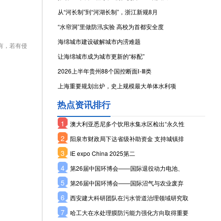
从“河长制”到“河湖长制”，浙江新规8月
“水帘洞”里做防汛实验 高校为首都安全度
海绵城市建设破解城市内涝难题
有，若有侵
让海绵城市成为城市更新的“标配”
2026上半年贵州88个国控断面Ⅰ-Ⅲ类
上海重要规划出炉，史上规模最大单体水利项
热点资讯排行
1
澳大利亚悉尼多个饮用水集水区检出“永久性
2
阳泉市财政局下达省级补助资金 支持城镇排
3
IE expo China 2025第二
4
第26届中国环博会——国际退役动力电池、
5
第26届中国环博会——国际沼气与农业废弃
6
西安建大科研团队在污水管道治理领域研究取
7
哈工大在水处理膜防污能力强化方向取得重要