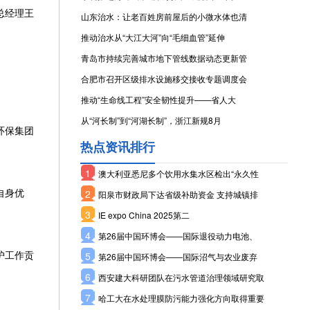
总经理王
山东治水：让老百姓房前屋后的小微水体也清
推动治水从“大江大河”向“毛细血管”延伸
青岛市持续完善城市地下管线数据动态更新管
合肥市召开区级排水设施移交接收专题调度会
推动“生命线工程”安全韧性提升——省人大
从“河长制”到“河湖长制”，浙江新规8月
环保集团
热点资讯排行
1
澳大利亚悉尼多个饮用水集水区检出“永久性
自身优
2
阳泉市财政局下达省级补助资金 支持城镇排
3
IE expo China 2025第二
4
第26届中国环博会——国际退役动力电池、
护工作贡
5
第26届中国环博会——国际沼气与农业废弃
6
西安建大科研团队在污水管道治理领域研究取
7
哈工大在水处理膜防污能力强化方向取得重要